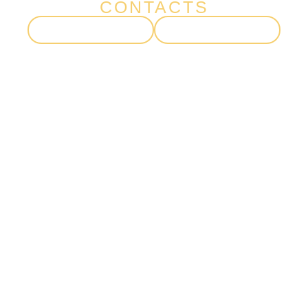
CONTACTS
GERAL@PALACIOCHIADO.PT
(+351) 210 101 184