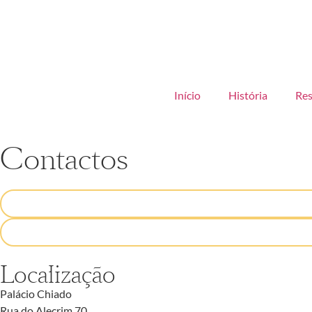
Início
História
Res
Contactos
Localização
Palácio Chiado
Rua do Alecrim 70