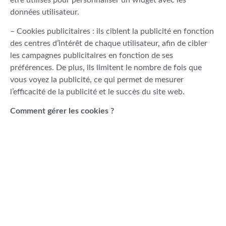
données utilisateur.
– Cookies publicitaires : ils ciblent la publicité en fonction
des centres d’intérêt de chaque utilisateur, afin de cibler
les campagnes publicitaires en fonction de ses
préférences. De plus, ils limitent le nombre de fois que
vous voyez la publicité, ce qui permet de mesurer
l’efficacité de la publicité et le succès du site web.
Comment gérer les cookies ?
Tous les navigateurs permettent à l’utilisateur d’accepter,
de refuser ou de supprimer les cookies, notamment en
sélectionnant les paramètres appropriés. Vous pouvez
configurer les cookies dans le menu « Options » ou
« Préférences » de votre navigateur.
Veuillez noter cependant qu’en désactivant les cookies,
vous risquez d’empêcher le bon fonctionnement de
certains services web, ce qui affectera partiellement ou